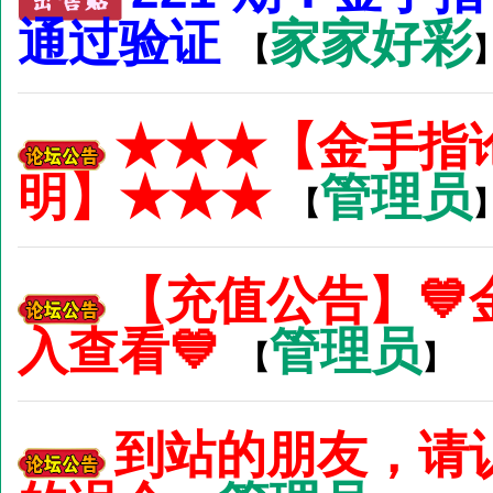
通过验证
家家好彩
【
★★★【金手指
明】★★★
管理员
【
【充值公告】💙
入查看💙
管理员
【
】
到站的朋友，请