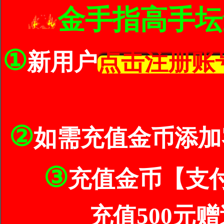
金手指高手坛
①
新用户
点击注册账
②
如需充值金币添加
③
充值金币【支付
充值500元赠