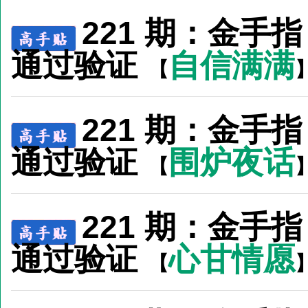
221 期：金
通过验证
自信满满
【
221 期：金
通过验证
围炉夜话
【
221 期：金
通过验证
心甘情愿
【