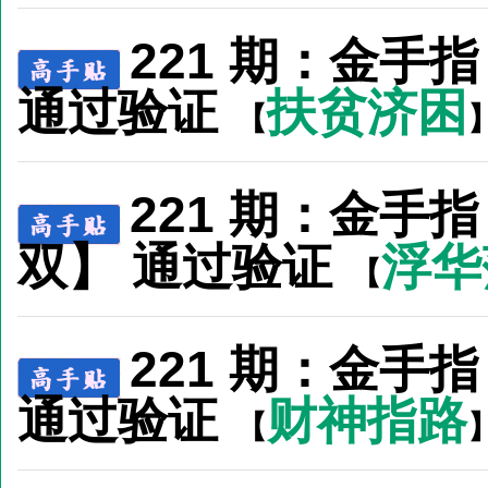
221 期：金
通过验证
扶贫济困
【
221 期：金
双】 通过验证
浮华
【
221 期：金
通过验证
财神指路
【