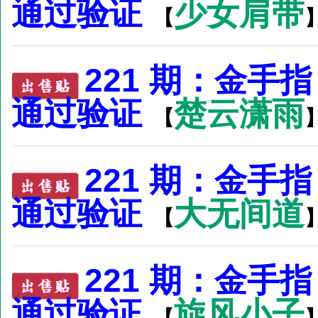
通过验证
少女肩带
【
221 期：金
通过验证
楚云潇雨
【
221 期：金
通过验证
大无间道
【
221 期：金手
通过验证
旋风小子