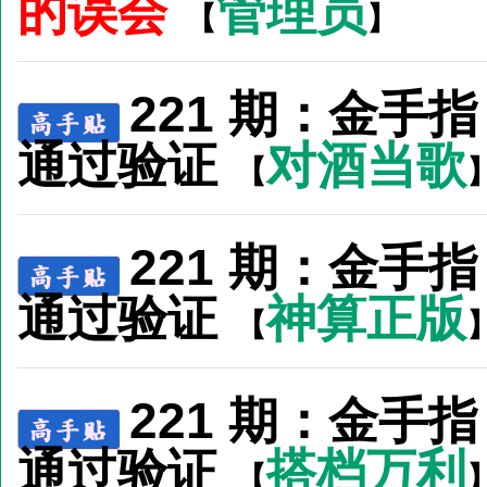
的误会
管理员
【
】
221 期：金
通过验证
对酒当歌
【
221 期：金
通过验证
神算正版
【
221 期：金
通过验证
搭档万利
【