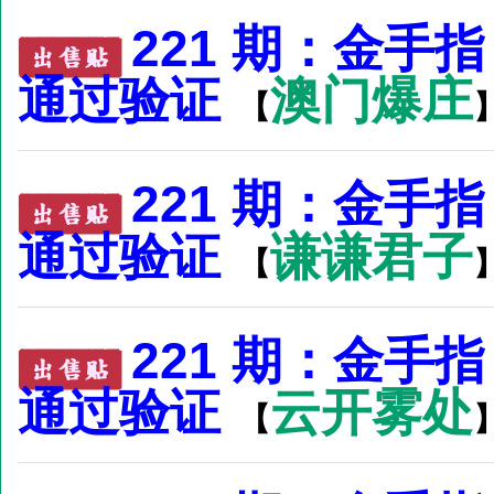
221 期：金
通过验证
澳门爆庄
【
221 期：金
通过验证
谦谦君子
【
221 期：金
通过验证
云开雾处
【