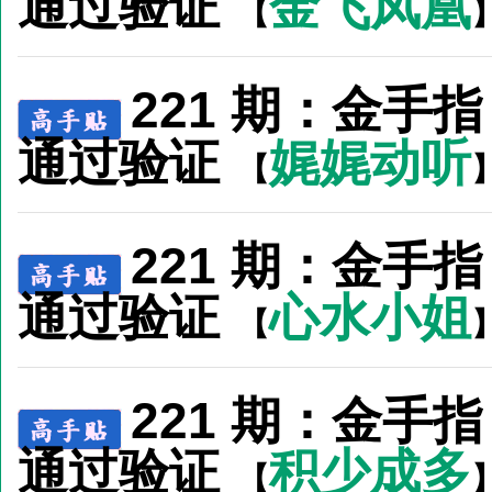
通过验证
金飞凤凰
【
221 期：金
通过验证
娓娓动听
【
221 期：金
通过验证
心水小姐
【
221 期：金
通过验证
积少成多
【