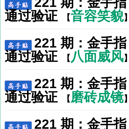
221 期：金手
通过验证
音容笑貌
【
221 期：金
通过验证
八面威风
【
221 期：金
通过验证
磨砖成镜
【
221 期：金