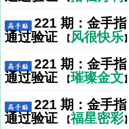
221 期：金
通过验证
风很快乐
【
221 期：金
通过验证
璀璨金文
【
221 期：金
通过验证
福星密彩
【